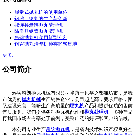
履带式抛丸机的使用单位
钢砂、钢丸的生产与创新
祁连县悬链抛丸清理机
陆良县钢管抛丸清理机
吊钩抛丸机实用新型专利
钢管抛丸清理机种类的聚集地
更多..
公司简介
潍坊科朗抛丸机械有限公司坐落于风筝之都潍坊市，是我
市优秀的
抛丸机械
生产销售企业，公司起点高，要求严格，团
队建设完善，能够生产高质量的
喷丸机
产品和提供优质的售前
售后服务。我们提供各种抛丸机配件和
抛丸处理机
，多种产品
再我国市场占有率处于前列，受到广泛的好评和客户的信赖。
本公司专业生产
吊钩抛丸机
，是省内技术知识产权良好企