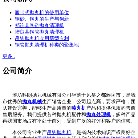
履带式抛丸机的使用单位
钢砂、钢丸的生产与创新
祁连县悬链抛丸清理机
陆良县钢管抛丸清理机
吊钩抛丸机实用新型专利
钢管抛丸清理机种类的聚集地
更多..
公司简介
潍坊科朗抛丸机械有限公司坐落于风筝之都潍坊市，是我
市优秀的
抛丸机械
生产销售企业，公司起点高，要求严格，团
队建设完善，能够生产高质量的
喷丸机
产品和提供优质的售前
售后服务。我们提供各种抛丸机配件和
抛丸处理机
，多种产品
再我国市场占有率处于前列，受到广泛的好评和客户的信赖。
本公司专业生产
吊钩抛丸机
，是省内技术知识产权良好企