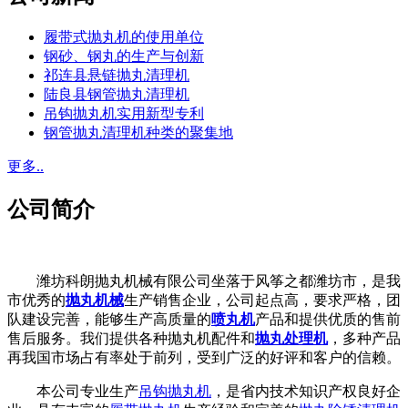
履带式抛丸机的使用单位
钢砂、钢丸的生产与创新
祁连县悬链抛丸清理机
陆良县钢管抛丸清理机
吊钩抛丸机实用新型专利
钢管抛丸清理机种类的聚集地
更多..
公司简介
潍坊科朗抛丸机械有限公司坐落于风筝之都潍坊市，是我
市优秀的
抛丸机械
生产销售企业，公司起点高，要求严格，团
队建设完善，能够生产高质量的
喷丸机
产品和提供优质的售前
售后服务。我们提供各种抛丸机配件和
抛丸处理机
，多种产品
再我国市场占有率处于前列，受到广泛的好评和客户的信赖。
本公司专业生产
吊钩抛丸机
，是省内技术知识产权良好企