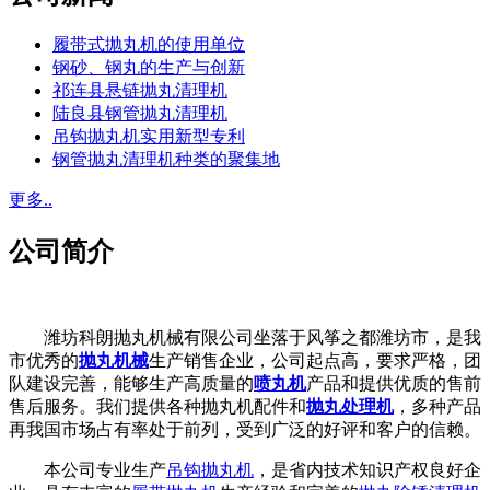
履带式抛丸机的使用单位
钢砂、钢丸的生产与创新
祁连县悬链抛丸清理机
陆良县钢管抛丸清理机
吊钩抛丸机实用新型专利
钢管抛丸清理机种类的聚集地
更多..
公司简介
潍坊科朗抛丸机械有限公司坐落于风筝之都潍坊市，是我
市优秀的
抛丸机械
生产销售企业，公司起点高，要求严格，团
队建设完善，能够生产高质量的
喷丸机
产品和提供优质的售前
售后服务。我们提供各种抛丸机配件和
抛丸处理机
，多种产品
再我国市场占有率处于前列，受到广泛的好评和客户的信赖。
本公司专业生产
吊钩抛丸机
，是省内技术知识产权良好企