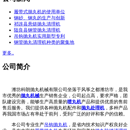
履带式抛丸机的使用单位
钢砂、钢丸的生产与创新
祁连县悬链抛丸清理机
陆良县钢管抛丸清理机
吊钩抛丸机实用新型专利
钢管抛丸清理机种类的聚集地
更多..
公司简介
潍坊科朗抛丸机械有限公司坐落于风筝之都潍坊市，是我
市优秀的
抛丸机械
生产销售企业，公司起点高，要求严格，团
队建设完善，能够生产高质量的
喷丸机
产品和提供优质的售前
售后服务。我们提供各种抛丸机配件和
抛丸处理机
，多种产品
再我国市场占有率处于前列，受到广泛的好评和客户的信赖。
本公司专业生产
吊钩抛丸机
，是省内技术知识产权良好企