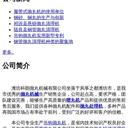
履带式抛丸机的使用单位
钢砂、钢丸的生产与创新
祁连县悬链抛丸清理机
陆良县钢管抛丸清理机
吊钩抛丸机实用新型专利
钢管抛丸清理机种类的聚集地
更多..
公司简介
潍坊科朗抛丸机械有限公司坐落于风筝之都潍坊市，是我
市优秀的
抛丸机械
生产销售企业，公司起点高，要求严格，团
队建设完善，能够生产高质量的
喷丸机
产品和提供优质的售前
售后服务。我们提供各种抛丸机配件和
抛丸处理机
，多种产品
再我国市场占有率处于前列，受到广泛的好评和客户的信赖。
本公司专业生产
吊钩抛丸机
，是省内技术知识产权良好企