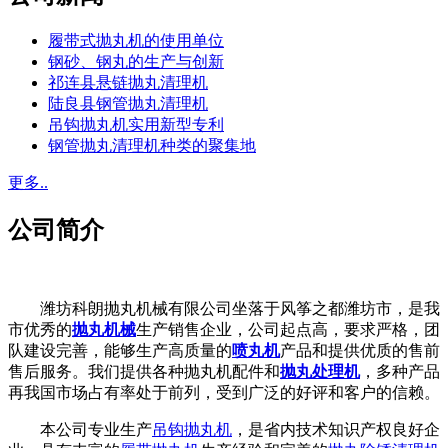
履带式抛丸机的使用单位
钢砂、钢丸的生产与创新
祁连县悬链抛丸清理机
陆良县钢管抛丸清理机
吊钩抛丸机实用新型专利
钢管抛丸清理机种类的聚集地
更多..
公司简介
潍坊科朗抛丸机械有限公司坐落于风筝之都潍坊市，是我
市优秀的
抛丸机械
生产销售企业，公司起点高，要求严格，团
队建设完善，能够生产高质量的
喷丸机
产品和提供优质的售前
售后服务。我们提供各种抛丸机配件和
抛丸处理机
，多种产品
再我国市场占有率处于前列，受到广泛的好评和客户的信赖。
本公司专业生产
吊钩抛丸机
，是省内技术知识产权良好企