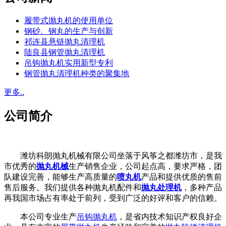
履带式抛丸机的使用单位
钢砂、钢丸的生产与创新
祁连县悬链抛丸清理机
陆良县钢管抛丸清理机
吊钩抛丸机实用新型专利
钢管抛丸清理机种类的聚集地
更多..
公司简介
潍坊科朗抛丸机械有限公司坐落于风筝之都潍坊市，是我
市优秀的
抛丸机械
生产销售企业，公司起点高，要求严格，团
队建设完善，能够生产高质量的
喷丸机
产品和提供优质的售前
售后服务。我们提供各种抛丸机配件和
抛丸处理机
，多种产品
再我国市场占有率处于前列，受到广泛的好评和客户的信赖。
本公司专业生产
吊钩抛丸机
，是省内技术知识产权良好企